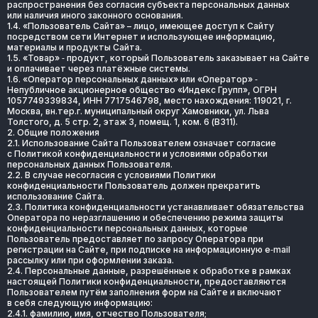
распространения без согласия субъекта персональных данных 
или наличия иного законного основания.
1.4. «Пользователь Сайта» – лицо, имеющее доступ к Сайту 
посредством сети Интернет и использующее информацию, 
материалы и продукты Сайта.
1.5. «Товар» ‑ продукт, который Пользователь заказывает на Сайте 
и оплачивает через платёжные системы.
1.6. «Оператор персональных данных» или «Оператор» ‑ 
Непубличное акционерное общество «Индекс Групп», ОГРН 
1057749339834, ИНН 7717546798, место нахождения: 119021, г. 
Москва, вн.тер.г. муниципальный округ Хамовники, ул. Льва 
Толстого, д. 5 стр. 2, этаж 3, помещ. 1, ком. 6 (В311).
2. Общие положения
2.1. Использование Сайта Пользователем означает согласие 
с Политикой конфиденциальности и условиями обработки 
персональных данных Пользователя.
2.2. В случае несогласия с условиями Политики 
конфиденциальности Пользователь должен прекратить 
использование Сайта.
2.3. Политика конфиденциальности устанавливает обязательства 
Оператора по неразглашению и обеспечению режима защиты 
конфиденциальности персональных данных, которые 
Пользователь предоставляет по запросу Оператора при 
регистрации на Сайте, при подписке на информационную e‑mail 
рассылку или при оформлении заказа.
2.4. Персональные данные, разрешённые к обработке в рамках 
настоящей Политики конфиденциальности, предоставляются 
Пользователем путём заполнения форм на Сайте и включают 
в себя следующую информацию:
2.4.1. фамилию, имя, отчество Пользователя;