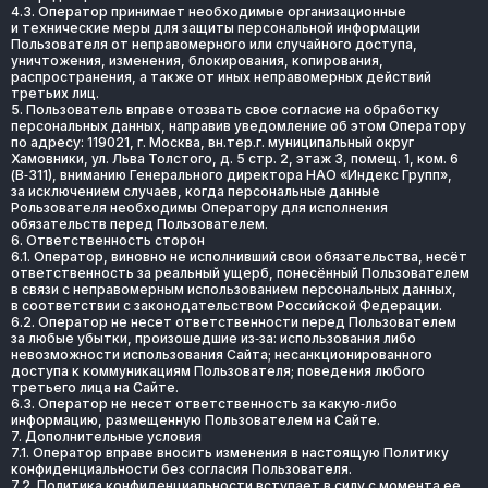
4.3. Оператор принимает необходимые организационные 
и технические меры для защиты персональной информации 
Пользователя от неправомерного или случайного доступа, 
уничтожения, изменения, блокирования, копирования, 
распространения, а также от иных неправомерных действий 
третьих лиц.
5. Пользователь вправе отозвать свое согласие на обработку 
персональных данных, направив уведомление об этом Оператору 
по адресу: 119021, г. Москва, вн.тер.г. муниципальный округ 
Хамовники, ул. Льва Толстого, д. 5 стр. 2, этаж 3, помещ. 1, ком. 6 
(В‑311), вниманию Генерального директора НАО «Индекс Групп», 
за исключением случаев, когда персональные данные 
Pользователя необходимы Оператору для исполнения 
обязательств перед Пользователем.
6. Ответственность сторон
6.1. Оператор, виновно не исполнивший свои обязательства, несёт 
ответственность за реальный ущерб, понесённый Пользователем 
в связи с неправомерным использованием персональных данных, 
в соответствии с законодательством Российской Федерации.
6.2. Оператор не несет ответственности перед Пользователем 
за любые убытки, произошедшие из‑за: использования либо 
невозможности использования Сайта; несанкционированного 
доступа к коммуникациям Пользователя; поведения любого 
третьего лица на Сайте.
6.3. Оператор не несет ответственность за какую‑либо 
информацию, размещенную Пользователем на Сайте.
7. Дополнительные условия
7.1. Оператор вправе вносить изменения в настоящую Политику 
конфиденциальности без согласия Пользователя.
7.2. Политика конфиденциальности вступает в силу с момента ее 